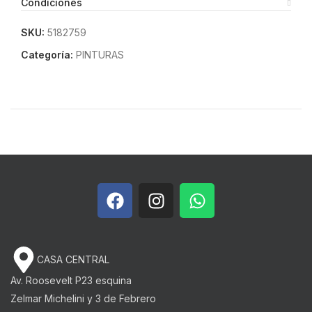
Condiciones
SKU:
5182759
Categoría:
PINTURAS
CASA CENTRAL
Av. Roosevelt P23 esquina
Zelmar Michelini y 3 de Febrero​