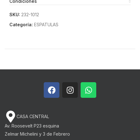
Condiciones
SKU:
232-1012
Categoría:
ESPATULAS
CASA CENTRAL
Av. Roosevelt P23 esquina
Zelmar Michelini y 3 de Febrero​