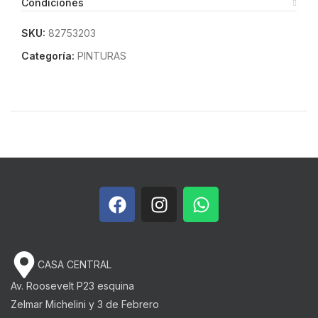
Condiciones
SKU:
82753203
Categoría:
PINTURAS
CASA CENTRAL
Av. Roosevelt P23 esquina
Zelmar Michelini y 3 de Febrero​