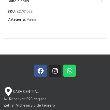
Condiciones
SKU:
82701053
Categoría:
Varios
CASA CENTRAL
Av. Roosevelt P23 esquina
Zelmar Michelini y 3 de Febrero​