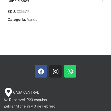
Condiciones
SKU:
335577
Categoría:
Varios
CASA CENTRAL
Av. Roosevelt P23 esquina
Zelmar Michelini y 3 de Febrero​